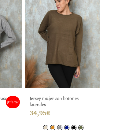
raso
Jersey mujer con botones
¡Oferta!
laterales
El
€
34,95
€
precio
actual