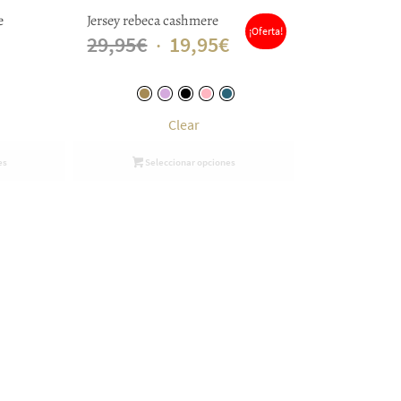
e
Jersey rebeca cashmere
¡Oferta!
El
El
29,95
€
19,95
€
precio
precio
original
actual
Clear
era:
es:
29,95€.
19,95€.
es
Seleccionar opciones