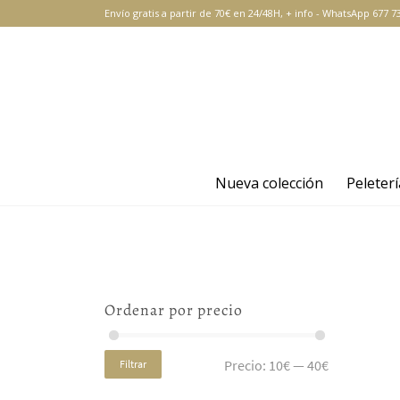
Envío gratis a partir de 70€ en 24/48H,
+ info
-
WhatsApp 677 73
Nueva colección
Peleterí
Ordenar por precio
Precio:
10€
—
40€
Filtrar