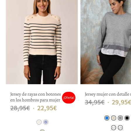
Jersey de rayas con botones
Jersey mujer con detalle 
¡Oferta!
en los hombros para mujer
El
34,95
€
29,95
El
El
28,95
€
22,95
€
precio
precio
precio
original
original
actual
M/L
S/M