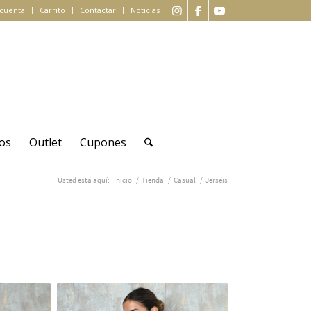
 cuenta
Carrito
Contactar
Noticias
os
Outlet
Cupones
Usted está aquí:
Inicio
/
Tienda
/
Casual
/
Jerséis