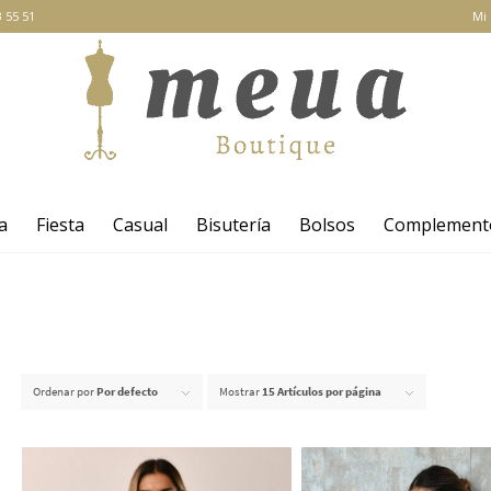
 55 51
Mi
a
Fiesta
Casual
Bisutería
Bolsos
Complement
Ordenar por
Por defecto
Mostrar
15 Artículos por página