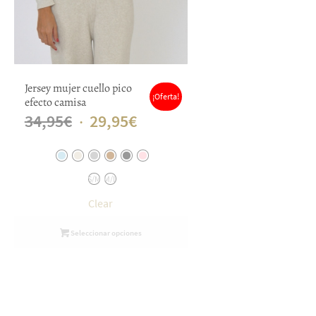
Jersey mujer cuello pico
¡Oferta!
efecto camisa
El
El
34,95
€
29,95
€
precio
precio
original
actual
S/M
M/L
era:
es:
Clear
34,95€.
29,95€.
Seleccionar opciones