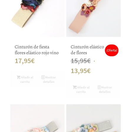
Cinturón de fiesta
Cinturón elástico
¡Oferta!
flores elástico rojo vino
de flores
El
17,95
€
15,95
€
El
precio
13,95
€
Añadir al
Mostrar
precio
original
carrito
detalles
Añadir al
Mostrar
actual
era:
carrito
detalles
es:
15,95€.
13,95€.