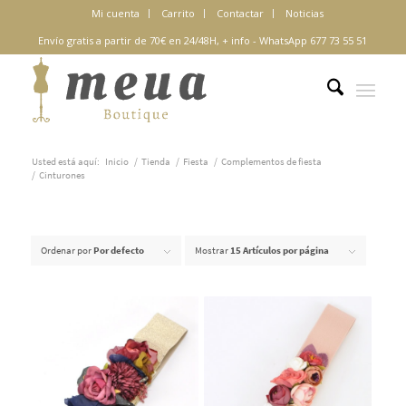
Mi cuenta
Carrito
Contactar
Noticias
Envío gratis a partir de 70€ en 24/48H,
+ info
-
WhatsApp 677 73 55 51
Usted está aquí:
Inicio
/
Tienda
/
Fiesta
/
Complementos de fiesta
/
Cinturones
Ordenar por
Por defecto
Mostrar
15 Artículos por página