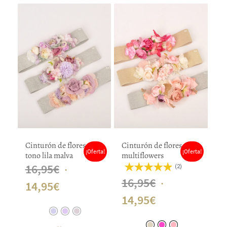
Cinturón de flores
Cinturón de flores
¡Oferta!
¡Oferta!
tono lila malva
multiflowers
El
16,95
€
(2)
El
16,95
€
El
precio
14,95
€
El
precio
14,95
€
precio
original
precio
original
actual
era: