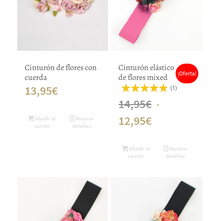
Cinturón de flores con
Cinturón elástico
¡Oferta!
cuerda
de flores mixed
13,95
€
(1)
El
14,95
€
El
precio
12,95
€
Añadir al
Mostrar
carrito
detalles
precio
original
Añadir al
Mostrar
actual
era:
carrito
detalles
es:
14,95€.
12,95€.