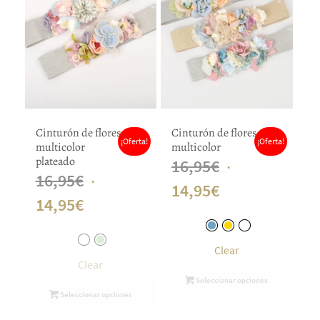
Cinturón de flores
Cinturón de flores
¡Oferta!
¡Oferta!
multicolor
multicolor
plateado
El
16,95
€
El
16,95
€
El
precio
14,95
€
El
precio
14,95
€
precio
original
precio
original
actual
era:
actual
era:
Clear
es:
16,95€.
Clear
es:
16,95€.
Seleccionar opciones
14,95€.
Seleccionar opciones
14,95€.