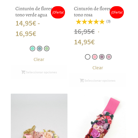
Cinturón de flores
Cinturón de flores
¡Oferta!
¡Oferta!
tono verde agua
tono rosa
14,95
€
-
(3)
El
16,95
€
Rango
16,95
€
El
precio
14,95
€
de
precio
original
precios:
Clear
actual
era:
desde
Clear
es:
16,95€.
Seleccionar opciones
14,95€
Seleccionar opciones
14,95€.
hasta
16,95€