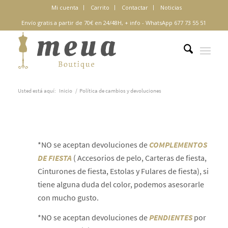
Mi cuenta
Carrito
Contactar
Noticias
Envío gratis a partir de 70€ en 24/48H,
+ info
-
WhatsApp 677 73 55 51
Usted está aquí:
Inicio
/
Política de cambios y devoluciones
*NO se aceptan devoluciones de
COMPLEMENTOS
DE FIESTA
( Accesorios de pelo, Carteras de fiesta,
Cinturones de fiesta, Estolas y Fulares de fiesta), si
tiene alguna duda del color, podemos asesorarle
con mucho gusto.
*NO se aceptan devoluciones de
PENDIENTES
por