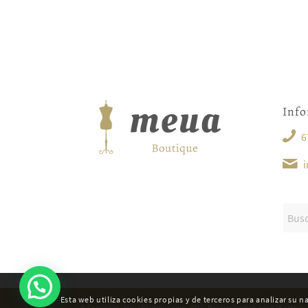
Inf
6
Esta web utiliza cookies propias y de terceros para analizar su 
© Copyright - MeuaBoutique.com- 2022 - Desarrollo Web por
B2B activa
.