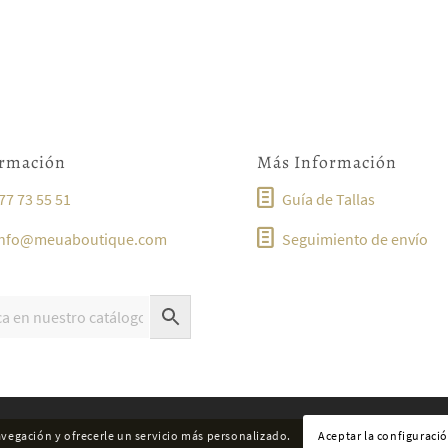
ormación
Más Información
77 73 55 51
Guía de Tallas
info@meuaboutique.com
Seguimiento de envío
navegación y ofrecerle un servicio más personalizado.
Aceptar la configuraci
Política de envíos
Polític