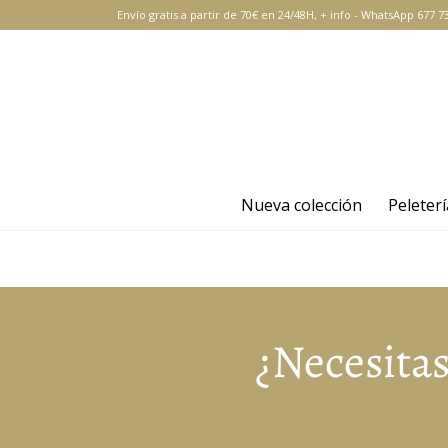
Envío gratis a partir de 70€ en 24/48H,
+ info
-
WhatsApp 677 73
Nueva colección
Peleterí
¿Necesita