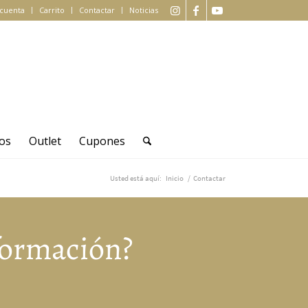
 cuenta
Carrito
Contactar
Noticias
os
Outlet
Cupones
Usted está aquí:
Inicio
/
Contactar
formación?