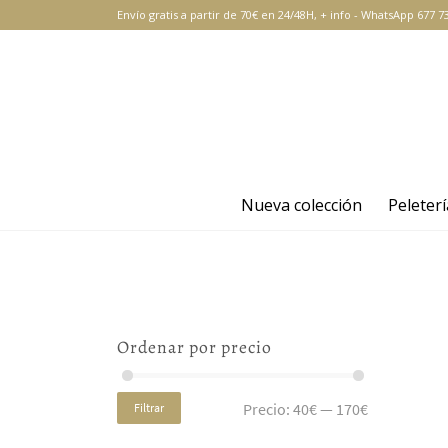
Envío gratis a partir de 70€ en 24/48H,
+ info
-
WhatsApp 677 73
Nueva colección
Peleterí
Ordenar por precio
Precio:
40€
—
170€
Filtrar