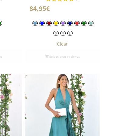
84,95
€
S
M
L
Clear
es
Seleccionar opciones