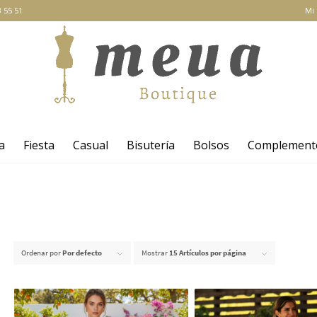
 55 51
Mi
a
Fiesta
Casual
Bisutería
Bolsos
Complement
Ordenar por
Por defecto
Mostrar
15 Artículos por página