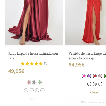
Falda larga de fiesta satinada con
Vestido de fiesta largo d
raja
satinado con raja
84,95
€
(1)
49,95
€
S
M
L
S
M
L
XL
Clear
Clear
Seleccionar opcion