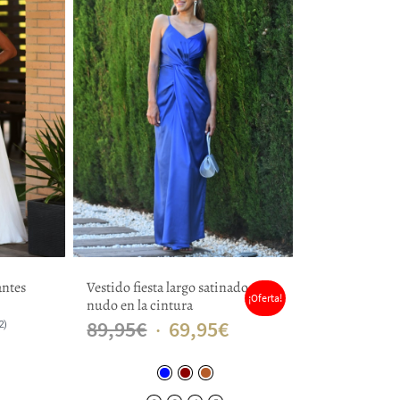
antes
Vestido fiesta largo satinado
¡Oferta!
nudo en la cintura
El
El
89,95
€
69,95
€
2)
precio
precio
original
actual