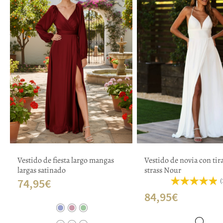
Vestido de fiesta largo mangas
Vestido de novia con tir
largas satinado
strass Nour
74,95
€
(
84,95
€