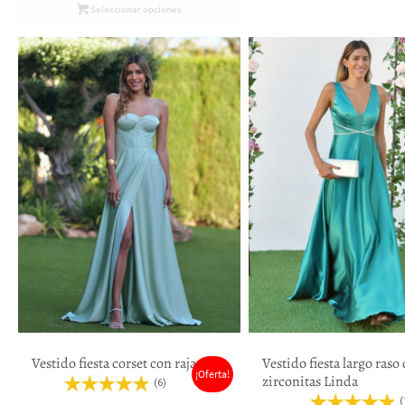
Seleccionar opciones
Vestido fiesta corset con raja
Vestido fiesta largo raso
¡Oferta!
zirconitas Linda
(6)
(