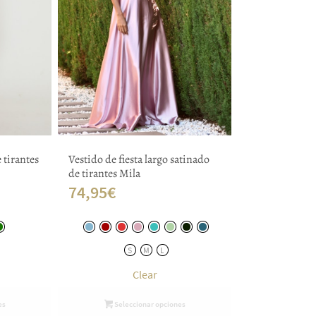
e tirantes
Vestido de fiesta largo satinado
de tirantes Mila
74,95
€
S
M
L
Clear
es
Seleccionar opciones