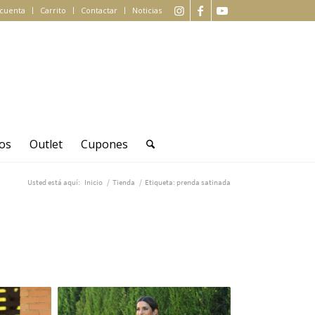
 cuenta
Carrito
Contactar
Noticias
os
Outlet
Cupones
Usted está aquí:
Inicio
/
Tienda
/
Etiqueta: prenda satinada