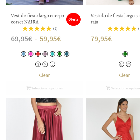
Vestido fiesta largo cuerpo
Vestido de fiesta largo s
¡Oferta!
corset NAIRA
raja
(3)
(
El
El
69,95
€
59,95
€
79,95
€
precio
precio
original
actual
S
M
L
M/L
S/M
era:
es:
Clear
Clear
69,95€.
59,95€.
Seleccionar opciones
Seleccionar opcion