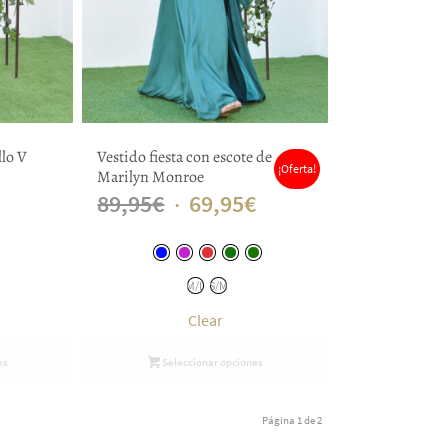
llo V
Vestido fiesta con escote de
¡Oferta!
Marilyn Monroe
El
El
89,95
€
69,95
€
precio
precio
original
actual
M/L
S/M
era:
es:
Clear
89,95€.
69,95€.
es
Seleccionar opciones
Página 1 de 2