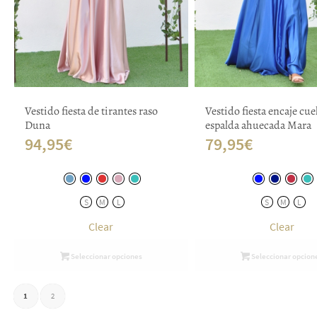
Vestido fiesta de tirantes raso
Vestido fiesta encaje cue
Duna
espalda ahuecada Mara
94,95
€
79,95
€
S
M
L
S
M
L
Clear
Clear
Seleccionar opciones
Seleccionar opcion
1
2