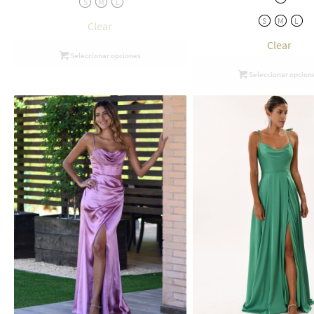
S
M
L
S
M
L
Clear
Clear
Seleccionar opciones
Seleccionar opcion