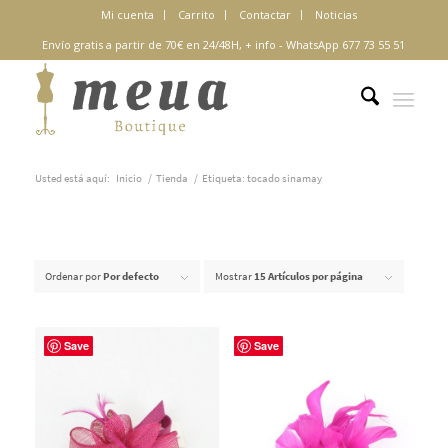
Mi cuenta
Carrito
Contactar
Noticias
Envío gratis a partir de 70€ en 24/48H,
+ info
-
WhatsApp 677 73 55 51
Usted está aquí:
Inicio
/
Tienda
/
Etiqueta: tocado sinamay
Ordenar por
Por defecto
Mostrar
15 Artículos por página
Save
Save