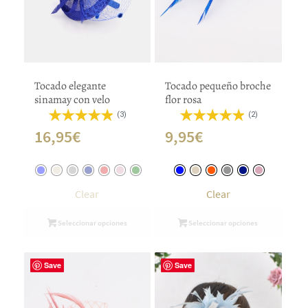
Tocado elegante
Tocado pequeño broche
sinamay con velo
flor rosa
(3)
(2)
16,95
€
9,95
€
Clear
Clear
Seleccionar opciones
Seleccionar opciones
Save
Save