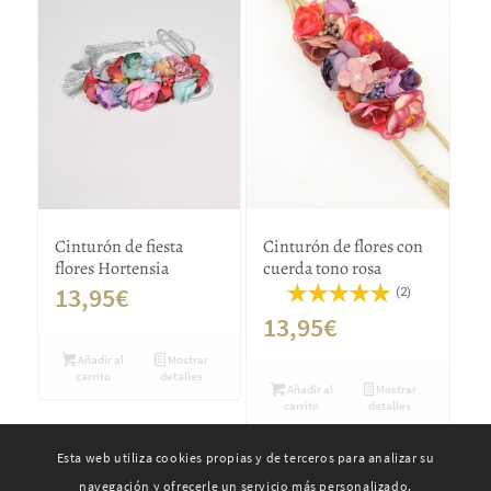
Cinturón de fiesta
Cinturón de flores con
flores Hortensia
cuerda tono rosa
13,95
€
(2)
13,95
€
Añadir al
Mostrar
carrito
detalles
Añadir al
Mostrar
carrito
detalles
Esta web utiliza cookies propias y de terceros para analizar su
navegación y ofrecerle un servicio más personalizado.