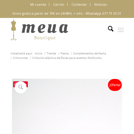
Mi cuenta
Carrito
Contactar
Noticias
Envío gratis a partir de 70€ en 24/48H,
+ info
-
WhatsApp 677 73 55 51
Usted está aquí:
Inicio
/
Tienda
/
Fiesta
/
Complementos de fiesta
/
Cinturones
/
Cinturón elástico de flores para eventos Multicolor
Save
¡Oferta!