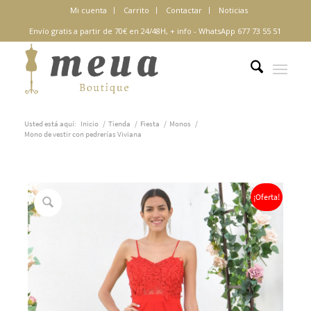
Mi cuenta
Carrito
Contactar
Noticias
Envío gratis a partir de 70€ en 24/48H,
+ info
-
WhatsApp 677 73 55 51
Usted está aquí:
Inicio
/
Tienda
/
Fiesta
/
Monos
/
Mono de vestir con pedrerías Viviana
¡Oferta!