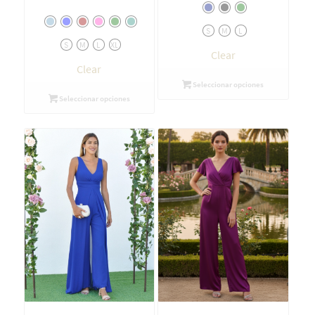
S
M
L
S
M
L
XL
Clear
Clear
Seleccionar opciones
Seleccionar opciones