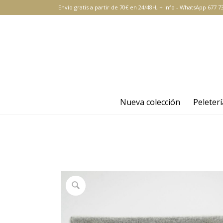
Envío gratis a partir de 70€ en 24/48H,
+ info
-
WhatsApp 677 73
Nueva colección
Peleterí