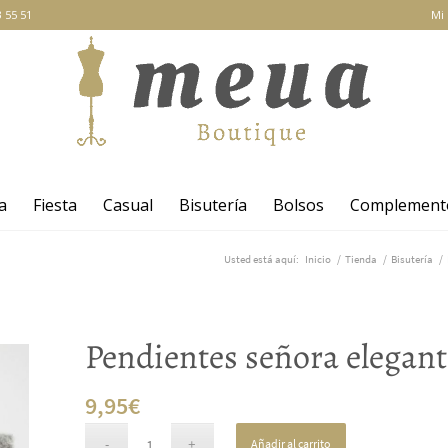
 55 51
Mi
a
Fiesta
Casual
Bisutería
Bolsos
Complement
Usted está aquí:
Inicio
/
Tienda
/
Bisutería
/
Pendientes señora elegant
9,95
€
Añadir al carrito