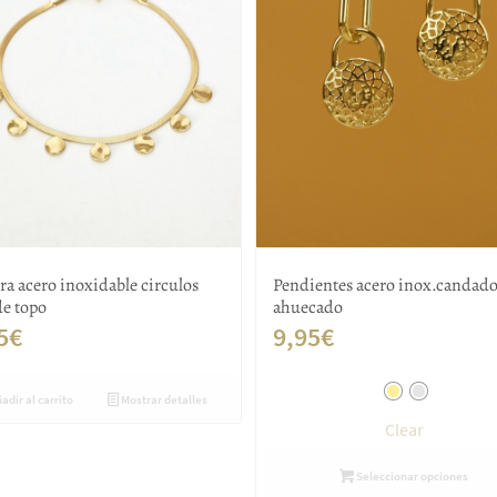
ra acero inoxidable circulos
Pendientes acero inox.candad
de topo
ahuecado
5
€
9,95
€
adir al carrito
Mostrar detalles
Clear
Seleccionar opciones