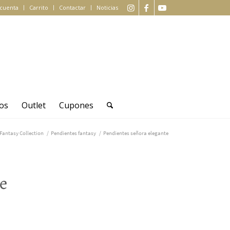
 cuenta
Carrito
Contactar
Noticias
os
Outlet
Cupones
Fantasy Collection
/
Pendientes fantasy
/
Pendientes señora elegante
e