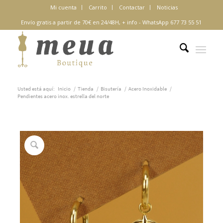
Mi cuenta
Carrito
Contactar
Noticias
Envío gratis a partir de 70€ en 24/48H,
+ info
-
WhatsApp 677 73 55 51
Usted está aquí:
Inicio
/
Tienda
/
Bisutería
/
Acero Inoxidable
/
Pendientes acero inox. estrella del norte