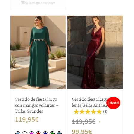
Seleccionar opciones
Vestido de fiesta largo
Vestido fiesta largo
¡Oferta!
con mangas volantes –
lentajuelas Anthea
Tallas Grandes
(1)
119,95
€
El
119,95
€
El
precio
99,95
€