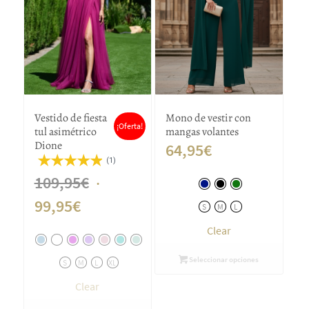
Vestido de fiesta
Mono de vestir con
¡Oferta!
tul asimétrico
mangas volantes
Dione
64,95
€
(1)
El
109,95
€
El
precio
99,95
€
S
M
L
precio
original
Clear
actual
era:
Seleccionar opciones
S
M
L
XL
es:
109,95€.
Clear
99,95€.