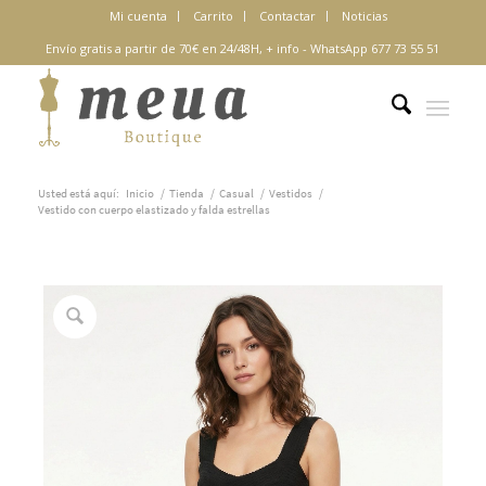
Mi cuenta
Carrito
Contactar
Noticias
Envío gratis a partir de 70€ en 24/48H,
+ info
-
WhatsApp 677 73 55 51
Usted está aquí:
Inicio
/
Tienda
/
Casual
/
Vestidos
/
Vestido con cuerpo elastizado y falda estrellas