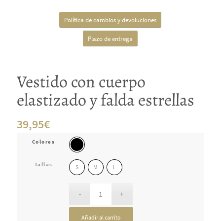
Política de cambios y devoluciones
Plazo de entrega
Vestido con cuerpo
elastizado y falda estrellas
39,95
€
Colores
Tallas
S
M
L
Añadir al carrito