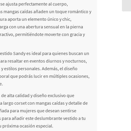
se ajusta perfectamente al cuerpo,
 Las mangas caídas añaden un toque romántico y
tura aporta un elemento único y chic,
larga con una abertura sensual en la pierna
atractivo, permitiéndote moverte con gracia y
vestido Sandy es ideal para quienes buscan un
para resaltar en eventos diurnos y nocturnos,
 estilos personales. Además, el diseño
poral que podrás lucir en múltiples ocasiones,
e.
de alta calidad y diseño exclusivo que
sta largo corset con mangas caídas y detalle de
eñada para mujeres que desean sentirse
 para añadir este deslumbrante vestido a tu
tu próxima ocasión especial.