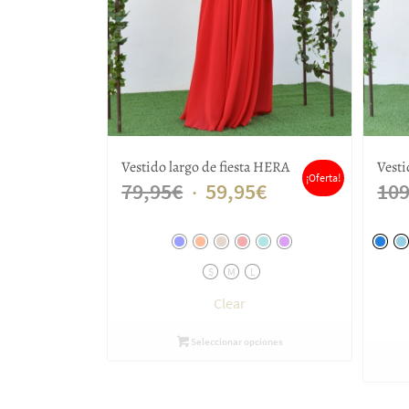
Vestido largo de fiesta HERA
Vesti
¡Oferta!
El
El
79,95
€
59,95
€
109
precio
precio
original
actual
S
M
L
era:
es:
Clear
79,95€.
59,95€.
Seleccionar opciones