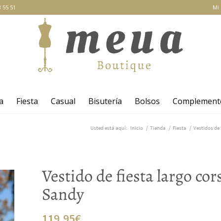
 55 51
Mi
a
Fiesta
Casual
Bisutería
Bolsos
Complement
Usted está aquí:
Inicio
/
Tienda
/
Fiesta
/
Vestidos de 
Vestido de fiesta largo co
Sandy
119,95
€