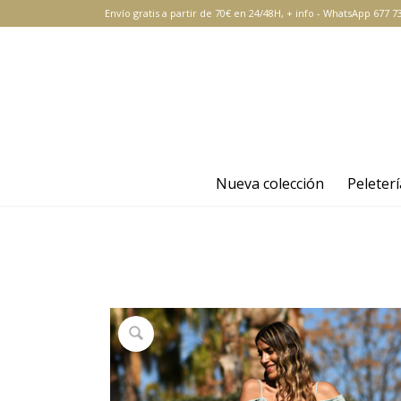
Envío gratis a partir de 70€ en 24/48H,
+ info
-
WhatsApp 677 73
Nueva colección
Peleterí