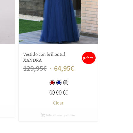
Vestido con brillos tul
¡Oferta!
XANDRA
El
El
129,95
€
64,95
€
precio
precio
original
actual
S
M
L
era:
es:
Clear
129,95€.
64,95€.
Seleccionar opciones