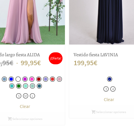
do largo fiesta ALIDA
Vestido fiesta LAVINIA
¡Oferta!
El
El
,95
€
99,95
€
199,95
€
precio
precio
original
actual
3
4
era:
es:
S
M
L
Clear
109,95€.
99,95€.
Clear
Seleccionar opciones
Seleccionar opciones