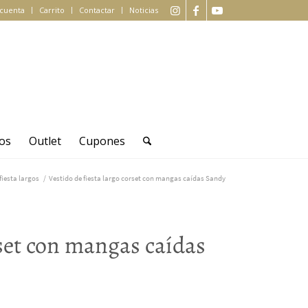
 cuenta
Carrito
Contactar
Noticias
os
Outlet
Cupones
fiesta largos
/
Vestido de fiesta largo corset con mangas caídas Sandy
rset con mangas caídas