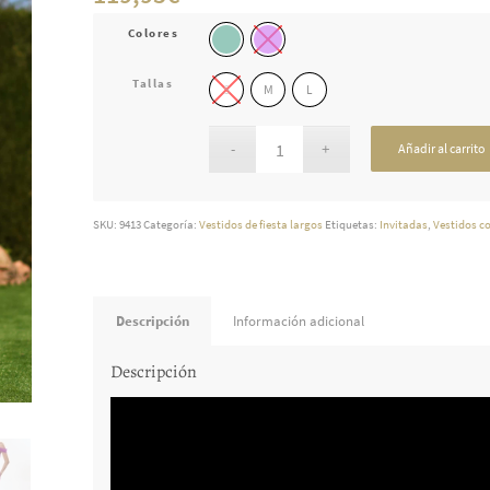
Colores
Tallas
S
M
L
Añadir al carrito
SKU:
9413
Categoría:
Vestidos de fiesta largos
Etiquetas:
Invitadas
,
Vestidos c
Descripción
Información adicional
Descripción