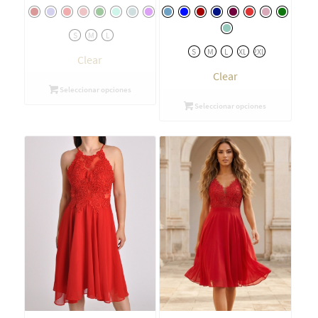
S
M
L
S
M
L
XL
2XL
Clear
Clear
Seleccionar opciones
Seleccionar opciones