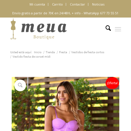
Mi cuenta
Carrito
Contactar
Noticias
Envío gratis a partir de 70€ en 24/48H,
+ info
-
WhatsApp 677 73 55 51
Usted está aquí:
Inicio
/
Tienda
/
Fiesta
/
Vestidos de fiesta cortos
/
Vestido fiesta de corset midi
¡Oferta!