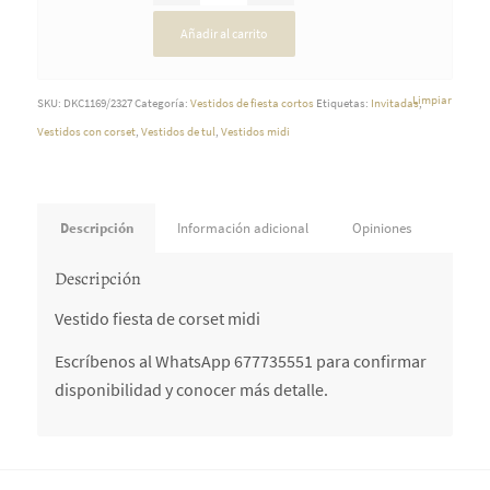
Añadir al carrito
Limpiar
SKU:
DKC1169/2327
Categoría:
Vestidos de fiesta cortos
Etiquetas:
Invitadas
,
Vestidos con corset
,
Vestidos de tul
,
Vestidos midi
Descripción
Información adicional
Opiniones
Descripción
Vestido fiesta de corset midi
Escríbenos al WhatsApp 677735551 para confirmar
disponibilidad y conocer más detalle.