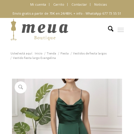
Mi cuenta
Carrito
Contactar
Noticias
Envío gratis a partir de 70€ en 24/48H,
+ info
-
WhatsApp 677 73 55 51
Usted está aquí:
Inicio
/
Tienda
/
Fiesta
/
Vestidos de fiesta largos
/
Vestido fiesta largo Evangelina