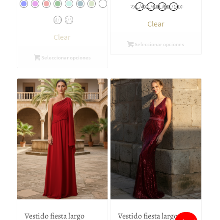
2XL/4XL
4XL/6XL
6XL/8XL
8XL/10XL
M/L
S/M
Clear
Clear
Seleccionar opciones
Seleccionar opciones
Vestido fiesta largo
Vestido fiesta largo