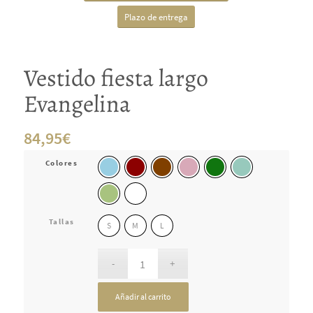
Plazo de entrega
Vestido fiesta largo
Evangelina
84,95
€
Colores
Tallas
S
M
L
Añadir al carrito