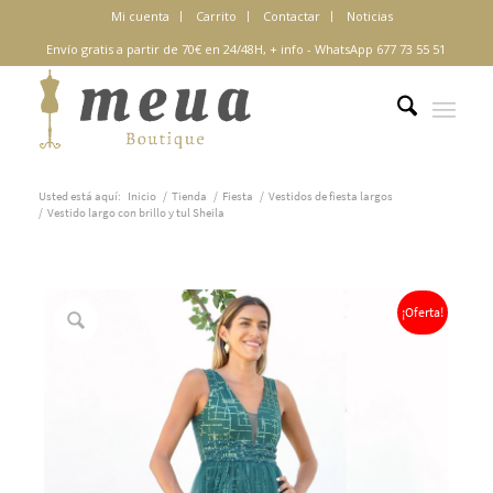
Mi cuenta
Carrito
Contactar
Noticias
Envío gratis a partir de 70€ en 24/48H,
+ info
-
WhatsApp 677 73 55 51
Usted está aquí:
Inicio
/
Tienda
/
Fiesta
/
Vestidos de fiesta largos
/
Vestido largo con brillo y tul Sheila
¡Oferta!