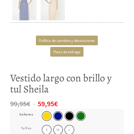
Política de cambios y devoluciones
Plazo de entrega
Vestido largo con brillo y
tul Sheila
El
El
99,95
€
59,95
€
precio
precio
Colores
original
actual
Tallas
S
M
L
era:
es: