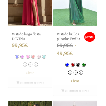
Vestido largo fiesta
Vestido brillos
¡Oferta!
DAVINA
plisados Emilia
El
99,95
€
89,95
€
El
precio
49,95
€
precio
original
S
M
L
actual
era:
Clear
S
M
L
es:
89,95€.
Clear
Seleccionar opciones
49,95€.
Seleccionar opciones