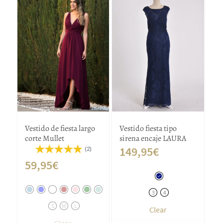
Vestido de fiesta largo
Vestido fiesta tipo
corte Mullet
sirena encaje LAURA
149,95
€
(2)
59,95
€
3
4
S
M
L
Clear
Clear